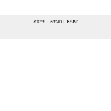
权责声明  | 
关于我们  | 
联系我们
↗专
院长信箱
书记信箱